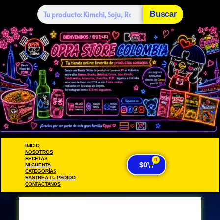
Buscar
INICIO
NOSOTROS
RECETAS
0
$
0
MI CUENTA
CATEGORÍAS
RASTREA TU PEDIDO
CONTACTANOS