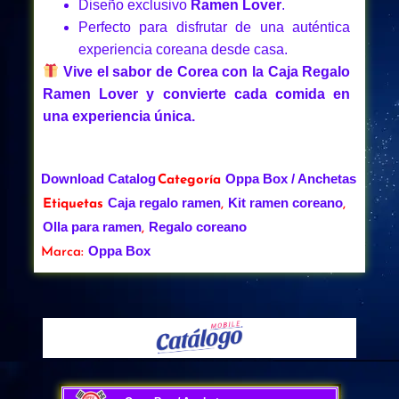
Diseño exclusivo
Ramen Lover
.
Perfecto para disfrutar de una auténtica
experiencia coreana desde casa.
Vive el sabor de Corea con la Caja Regalo
Ramen Lover y convierte cada comida en
una experiencia única.
Download Catalog
Oppa Box / Anchetas
Categoría
Caja regalo ramen
Kit ramen coreano
Etiquetas
,
,
Olla para ramen
Regalo coreano
,
Oppa Box
Marca: