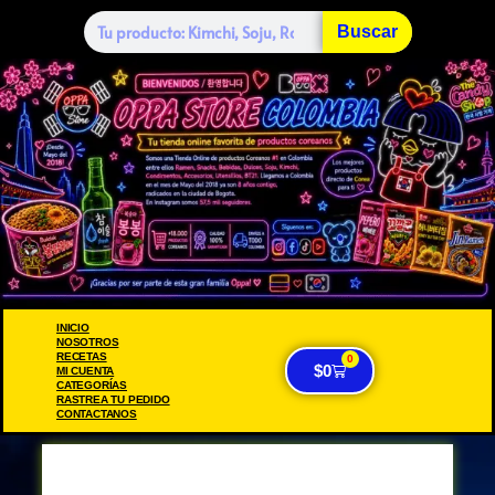
Buscar
INICIO
NOSOTROS
RECETAS
0
$
0
MI CUENTA
CATEGORÍAS
RASTREA TU PEDIDO
CONTACTANOS