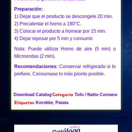
Preparación:
1) Dejar que el producto se descongele 20 min.
2) Precalentar el horno a 180°C.
3) Colocar el producto a hornear por 15 min.
4) Dejar reposar por 5 min y consumir.
Nota: Puede utilizar Horno de aire (5 min) o
Microondas (2 min).
Recomendaciones:
Conservar refrigerado si lo
prefiere. Consumase lo más pronto posible.
Download Catalog
Tofu / Natto Coreano
Categoría
Korokke
Patata
Etiquetas
,