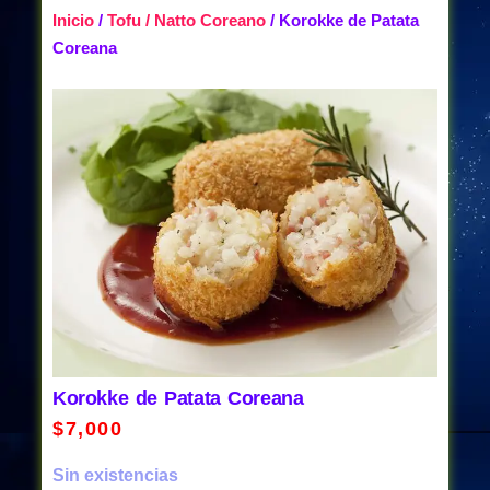
Inicio
/
Tofu / Natto Coreano
/ Korokke de Patata
Coreana
Korokke de Patata Coreana
$
7,000
Sin existencias