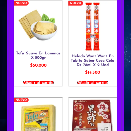
NUEVO
NUEVO
Tofu Suave En Laminas
Helado Want Want En
X 500gr
Tubito Sabor Coca Cola
De 78ml X 2 Und
$
50,000
$
14,500
Añadir al carrito
Añadir al carrito
NUEVO