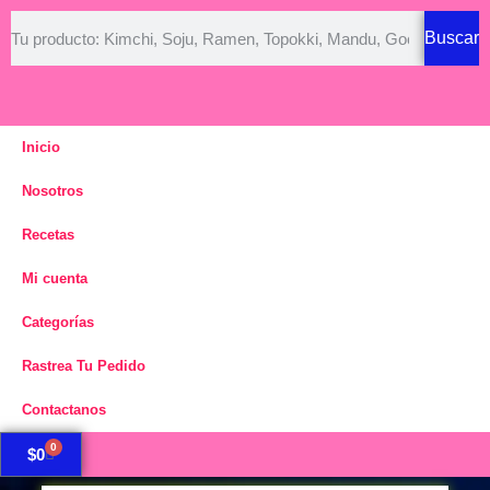
Buscar
Inicio
Nosotros
Recetas
Mi cuenta
Categorías
Rastrea Tu Pedido
Contactanos
0
$
0