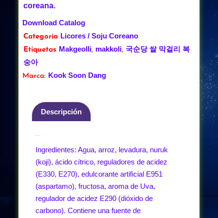
coreana.
Download Catalog
Licores / Soju Coreano
Categoría
Makgeolli
makkoli
국순당 쌀 막걸리 복
Etiquetas
,
,
숭아
Kook Soon Dang
Marca:
Descripción
Descripción
Ingredientes: Agua, arroz, levadura, nuruk
(koji), ácido cítrico, reguladores de acidez
(E330, E270), edulcorante artificial E951
(aspartamo), fructosa, aroma de Uva,
regulador de acidez E290 (dióxido de
carbono). Contiene una fuente de