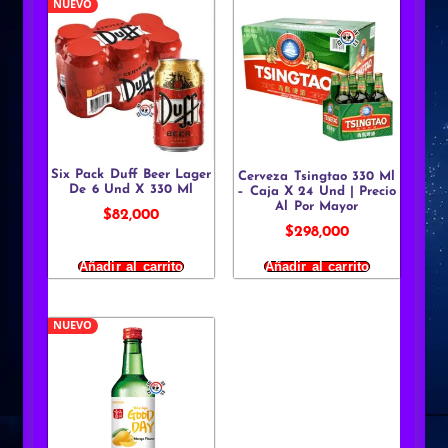
NUEVO
Six Pack Duff Beer Lager
Cerveza Tsingtao 330 Ml
De 6 Und X 330 Ml
– Caja X 24 Und | Precio
Al Por Mayor
$
82,000
$
298,000
Añadir al carrito
Añadir al carrito
NUEVO