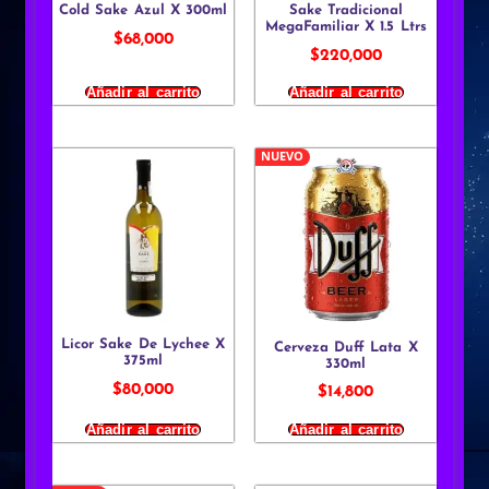
Cold Sake Azul X 300ml
Sake Tradicional
MegaFamiliar X 1.5 Ltrs
$
68,000
$
220,000
Añadir al carrito
Añadir al carrito
NUEVO
Licor Sake De Lychee X
Cerveza Duff Lata X
375ml
330ml
$
80,000
$
14,800
Añadir al carrito
Añadir al carrito