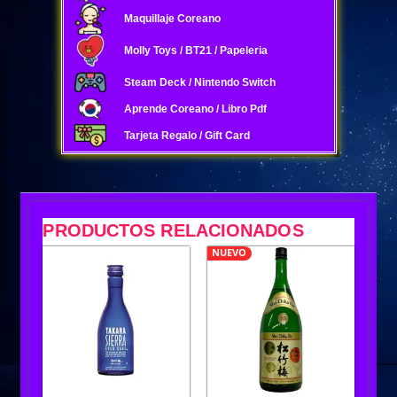
Maquillaje Coreano
Molly Toys / BT21 / Papeleria
Steam Deck / Nintendo Switch
Aprende Coreano / Libro Pdf
Tarjeta Regalo / Gift Card
PRODUCTOS RELACIONADOS
NUEVO