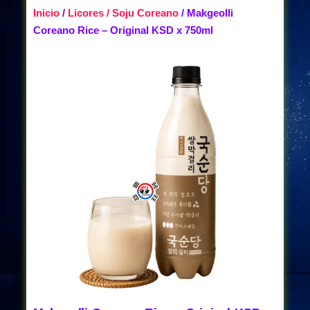
Inicio
/
Licores / Soju Coreano
/ Makgeolli
Coreano Rice – Original KSD x 750ml