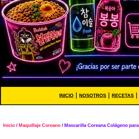
INICIO
NOSOTROS
RECETAS
Inicio
/
Maquillaje Coreano
/ Mascarilla Coreana Colágeno para