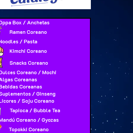
Oppa Box / Anchetas
Ramen Coreano
Noodles / Pasta
Kimchi Coreano
Snacks Coreano
Dulces Coreano / Mochi
Algas Coreanas
Bebidas Coreanas
Suplementos / Ginseng
Licores / Soju Coreano
Tapioca / Bubble Tea
Mandú Coreano / Gyozas
Topokki Coreano