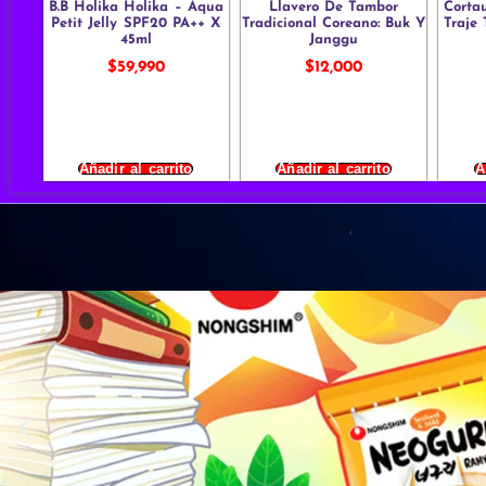
B.B Holika Holika – Aqua
Llavero De Tambor
Corta
Petit Jelly SPF20 PA++ X
Tradicional Coreano: Buk Y
Traje 
45ml
Janggu
$
59,990
$
12,000
Añadir al carrito
Añadir al carrito
A