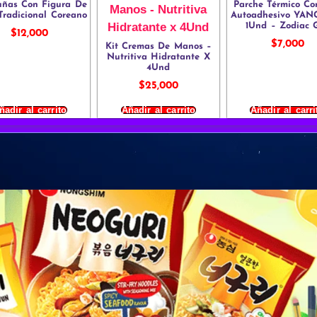
uñas Con Figura De
Parche Térmico Co
Tradicional Coreano
Autoadhesivo YA
1Und – Zodiac G
$
12,000
$
7,000
Kit Cremas De Manos –
Nutritiva Hidratante X
4Und
$
25,000
ñadir al carrito
Añadir al carrito
Añadir al carri