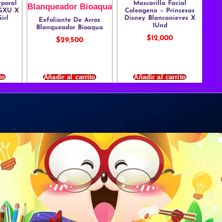
rporal
Mascarilla Facial
NGXU X
Coleageno – Princesas
irl
Disney Blancanieves X
Exfoliante De Arroz
1Und
Blanqueador Bioaqua
$
12,000
$
29,500
to
Añadir al carrito
Añadir al carrito