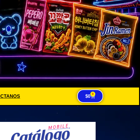
0
ACTANOS
$
0