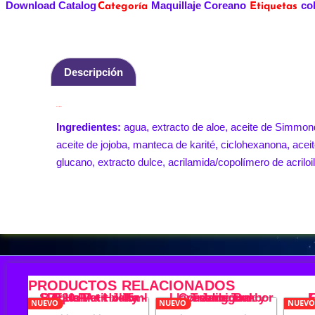
Download Catalog
Maquillaje Coreano
co
Categoría
Etiquetas
Descripción
Descripción
Ingredientes:
agua, extracto de aloe, aceite de Simmond
aceite de jojoba, manteca de karité, ciclohexanona, aceit
glucano, extracto dulce, acrilamida/copolímero de acriloil
PRODUCTOS RELACIONADOS
NUEVO
NUEVO
NUEVO