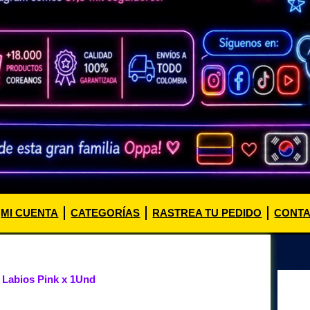
MI CUENTA
CATEGORÍAS
RASTREA TU PEDIDO
CONT
 Labios Pink x 1Und