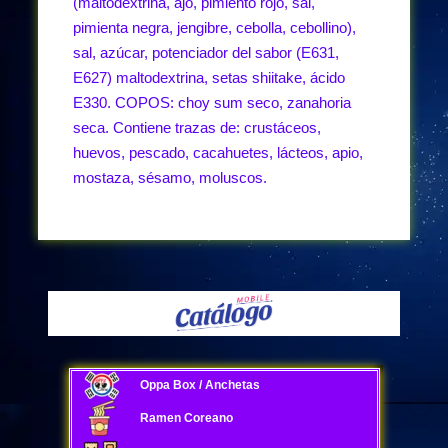
(maltodextrina, ajo, pimiento rojo, sal,
pimienta negra, jengibre, cebolla, cebollino),
sal, azúcar, potenciador del sabor (E631,
E627) maltodextrina, setas shiitake, ácido
E330. COPOS: choy sum seco, zanahoria
seca. Contiene trazas de: crustáceos,
huevos, pescado, cacahuetes, lácteos, apio,
mostaza, sésamo, moluscos.
Oppa Box / Anchetas
Ramen Coreano