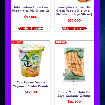
Tofu Sedoso Firme Con
FamilyPack Ramen Jin
Nigari Mori-Nu X 308 Gr
Green Veggie X 4 Und –
Picante (Incluye Sticker)
$
27,000
$
55,000
Añadir al carrito
Añadir al carrito
NUEVO
NUEVO
Cup Ramen Veggie
Vegano – Medio Picante
$
13,500
Tofu – Yuba Nata De
Soya Crocante X 100gr
$
23,500