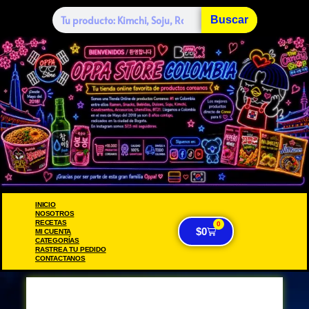
Buscar
INICIO
NOSOTROS
RECETAS
0
$
0
MI CUENTA
CATEGORÍAS
RASTREA TU PEDIDO
CONTACTANOS