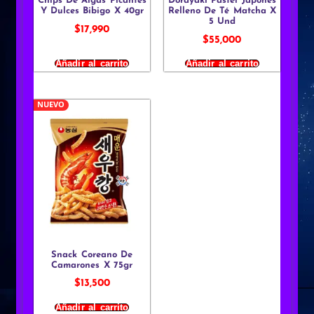
Chips De Algas Picantes
Dorayaki Pastel Japonés
Y Dulces Bibigo X 40gr
Relleno De Té Matcha X
5 Und
$
17,990
$
55,000
Añadir al carrito
Añadir al carrito
NUEVO
Snack Coreano De
Camarones X 75gr
$
13,500
Añadir al carrito