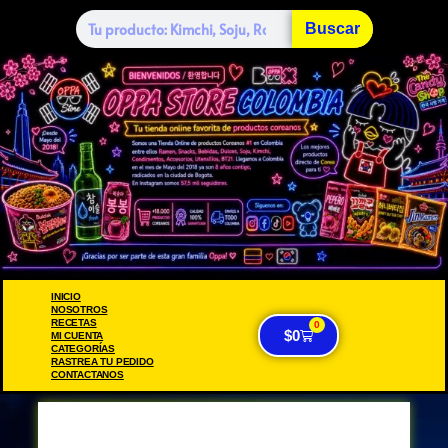
Buscar
INICIO
NOSOTROS
RECETAS
0
$
0
MI CUENTA
CATEGORÍAS
RASTREA TU PEDIDO
CONTACTANOS