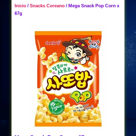
Inicio
/
Snacks Coreano
/ Mega Snack Pop Corn x
67g