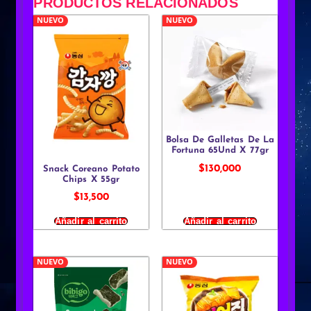
PRODUCTOS RELACIONADOS
NUEVO
NUEVO
Bolsa De Galletas De La
Fortuna 65Und X 77gr
$
130,000
Snack Coreano Potato
Chips X 55gr
$
13,500
Añadir al carrito
Añadir al carrito
NUEVO
NUEVO