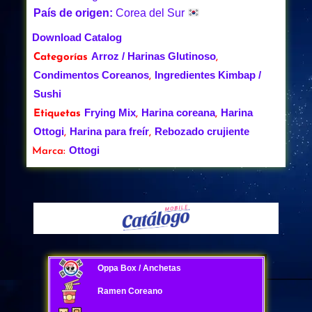
País de origen:
Corea del Sur
Download Catalog
Arroz / Harinas Glutinoso
Categorías
,
Condimentos Coreanos
Ingredientes Kimbap /
,
Sushi
Frying Mix
Harina coreana
Harina
Etiquetas
,
,
Ottogi
Harina para freír
Rebozado crujiente
,
,
Ottogi
Marca:
Oppa Box / Anchetas
Ramen Coreano