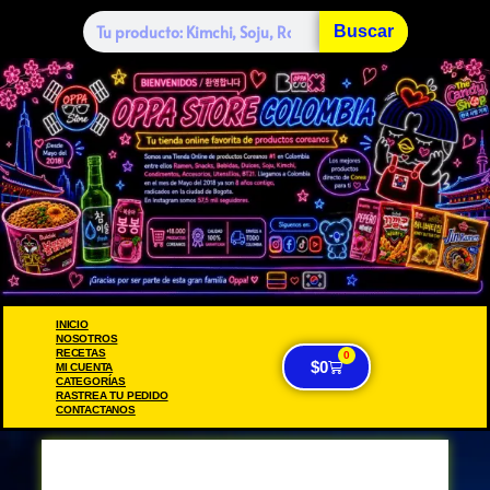
Buscar
INICIO
NOSOTROS
RECETAS
0
$
0
MI CUENTA
CATEGORÍAS
RASTREA TU PEDIDO
CONTACTANOS