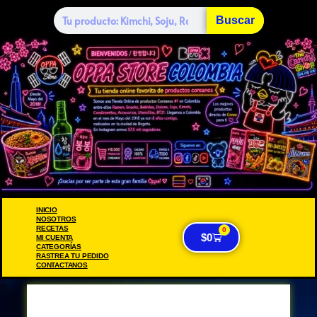
Buscar
INICIO
NOSOTROS
RECETAS
0
$
0
MI CUENTA
CATEGORÍAS
RASTREA TU PEDIDO
CONTACTANOS