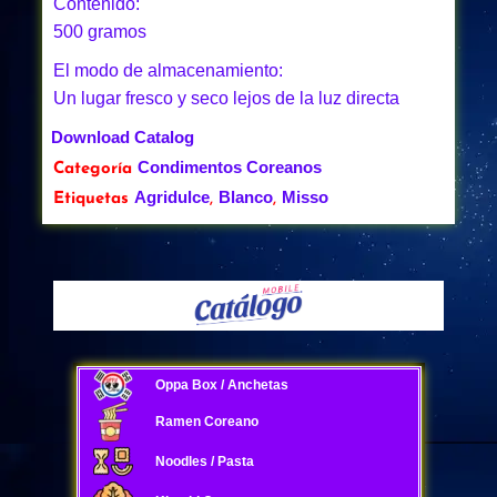
Contenido:
500 gramos
El modo de almacenamiento:
Un lugar fresco y seco lejos de la luz directa
Download Catalog
Condimentos Coreanos
Categoría
Agridulce
Blanco
Misso
Etiquetas
,
,
Oppa Box / Anchetas
Ramen Coreano
Noodles / Pasta