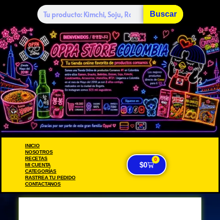
Buscar
INICIO
NOSOTROS
RECETAS
0
$
0
MI CUENTA
CATEGORÍAS
RASTREA TU PEDIDO
CONTACTANOS