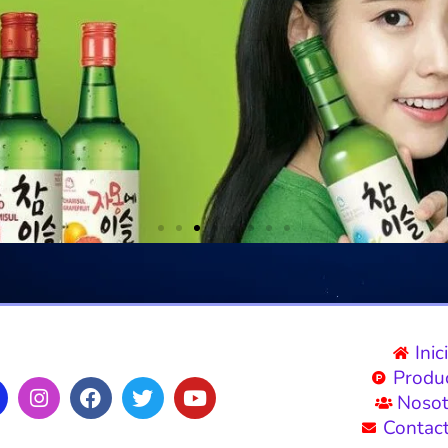
Inic
Produ
Nosot
Contac