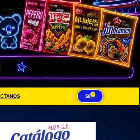
0
ACTANOS
$
0