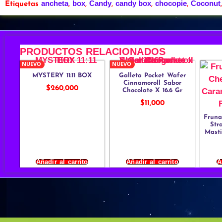
ancheta
box
Candy
candy box
chocopie
Coconut
Etiquetas
,
,
,
,
,
PRODUCTOS RELACIONADOS
NUEVO
NUEVO
MYSTERY 11:11 BOX
Galleta Pocket Wafer
Cinnamoroll Sabor
$
260,000
Chocolate X 16.6 Gr
$
11,000
Frun
Str
Masti
Añadir al carrito
Añadir al carrito
A