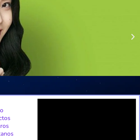
io
ctos
ros
tanos