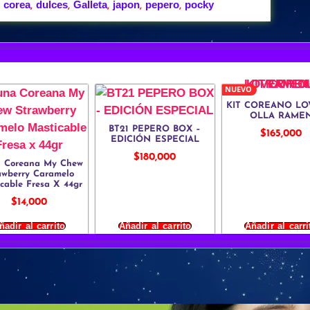
corea
dulces
Galleta
japon
pepero
pocky
,
,
,
,
,
,
NUEVO
KIT COREANO LO
OLLA RAME
BT21 PEPERO BOX –
$
165,000
EDICIÓN ESPECIAL
$
180,000
a Coreana My Chew
awberry Caramelo
cable Fresa X 44gr
$
14,000
ñadir al carrito
Añadir al carrito
Añadir al carri