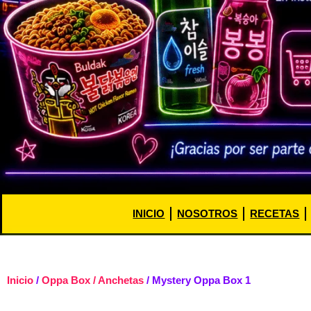
INICIO
NOSOTROS
RECETAS
Inicio
/
Oppa Box / Anchetas
/ Mystery Oppa Box 1