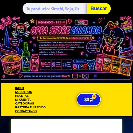
Buscar
INICIO
NOSOTROS
RECETAS
0
$
0
MI CUENTA
CATEGORÍAS
RASTREA TU PEDIDO
CONTACTANOS