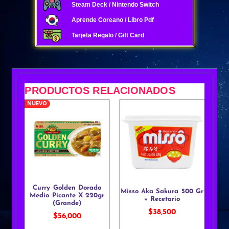
Steam Deck / Nintendo Switch
Aprende Coreano / Libro Pdf
Tarjeta Regalo / Gift Card
PRODUCTOS RELACIONADOS
NUEVO
Curry Golden Dorado
Misso Aka Sakura 500 Gr
Medio Picante X 220gr
+ Recetario
(Grande)
$
38,500
$
56,000