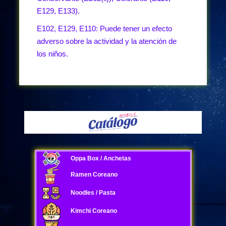
E129, E133).
E102, E129, E110: Puede tener un efecto
adverso sobre la actividad y la atención de
los niños.
Oppa Box / Anchetas
Ramen Coreano
Noodles / Pasta
Kimchi Coreano