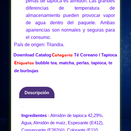
perlas de tapioca es almidón. Las grandes
diferencias de temperatura de
almacenamiento pueden provocar vapor
de agua dentro del paquete. Ambas
apariencias son normales y seguras para
el consumo.
País de origen: Tilandia.
Download Catalog
Té Coreano / Tapioca
Categoría
bubble tea
matcha
perlas
tapioca
te
Etiquetas
,
,
,
,
de burbujas
Descripción
Descripción
Ingredientes
: Almidón de tapioca 42,29%,
Agua, Almidón de maíz, Espesante (E412),
Conservante (E262(ii)), Colorante (E110,