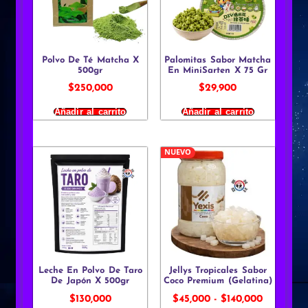
Polvo De Té Matcha X
Palomitas Sabor Matcha
500gr
En MiniSarten X 75 Gr
$
250,000
$
29,900
Añadir al carrito
Añadir al carrito
NUEVO
Leche En Polvo De Taro
Jellys Tropicales Sabor
De Japón X 500gr
Coco Premium (Gelatina)
$
130,000
$
45,000
-
$
140,000