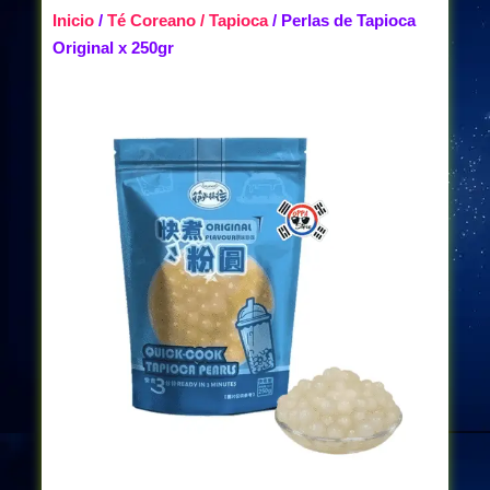
Inicio
/
Té Coreano / Tapioca
/ Perlas de Tapioca
Original x 250gr