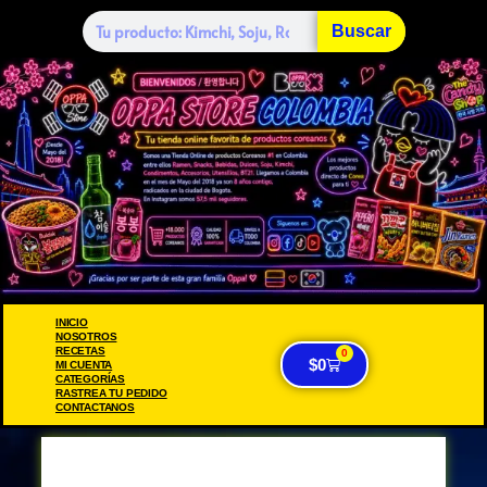
Buscar
INICIO
NOSOTROS
RECETAS
0
$
0
MI CUENTA
CATEGORÍAS
RASTREA TU PEDIDO
CONTACTANOS