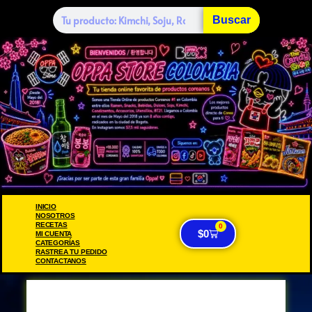
Buscar
INICIO
NOSOTROS
RECETAS
0
$
0
MI CUENTA
CATEGORÍAS
RASTREA TU PEDIDO
CONTACTANOS