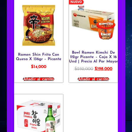
NUEVO
Bowl Ramen Kimchi De
Ramen Shin Frito Con
112gr Picante – Caja X 16
Queso X 136gr – Picante
Und | Precio Al Por Mayor
$
14,000
$
232,000
$
198,000
Añadir al carrito
Añadir al carrito