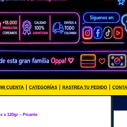
MI CUENTA
CATEGORÍAS
RASTREA TU PEDIDO
CONT
x x 120gr – Picante