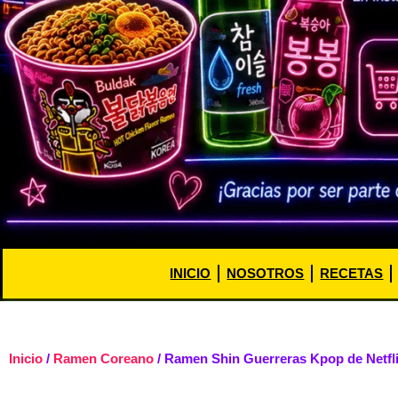
INICIO
NOSOTROS
RECETAS
Inicio
/
Ramen Coreano
/ Ramen Shin Guerreras Kpop de Netfli