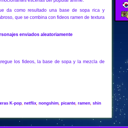
s emocionantes escenas del popular anime.
ue da como resultado una base de sopa rica y
abroso, que se combina con fideos ramen de textura
rsonajes enviados aleatoriamente
regue los fideos, la base de sopa y la mezcla de
eras K-pop
netflix
nongshim
picante
ramen
shin
,
,
,
,
,