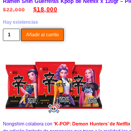
Ramen Shin Guerreras Kpop de Netflix x 120gr – Pi
$
18,000
$
22,000
Hay existencias
Añadir al carrito
Nongshim colabora con
‘K-POP: Demon Hunters’ de Netflix