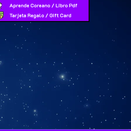
Aprende Coreano / Libro Pdf
Tarjeta Regalo / Gift Card