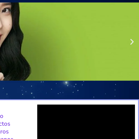
io
ctos
ros