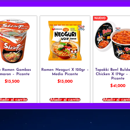
NUEVO
p Ramen Gambas
Ramen Neoguri X 120gr –
Topokki Bowl Buld
maron – Picante
Medio Picante
Chicken X 179gr –
Picante
$
13,500
$
13,000
$
41,000
ñadir al carrito
Añadir al carrito
Añadir al carri