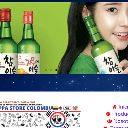
Inic
Produ
Nosot