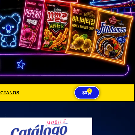
0
ACTANOS
$
0