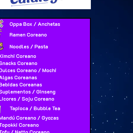
Oppa Box / Anchetas
Ramen Coreano
Noodles / Pasta
Kimchi Coreano
Snacks Coreano
Dulces Coreano / Mochi
Algas Coreanas
Bebidas Coreanas
Suplementos / Ginseng
Licores / Soju Coreano
Tapioca / Bubble Tea
Mandú Coreano / Gyozas
Topokki Coreano
Tofu / Natto Coreano