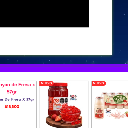
NUEVO
NUEVO
n De Fresa X 57gr
$
18,500