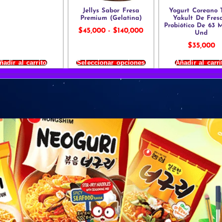
Jellys Sabor Fresa
Yogurt Coreano 
Premium (Gelatina)
Yakult De Fres
Probiótico De 63 
$
45,000
-
$
140,000
Und
$
35,000
ñadir al carrito
Seleccionar opciones
Añadir al carri