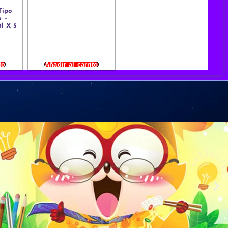
Tipo
a –
Ml X 5
to
Añadir al carrito