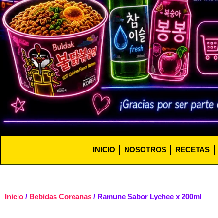
INICIO
NOSOTROS
RECETAS
Inicio
/
Bebidas Coreanas
/ Ramune Sabor Lychee x 200ml