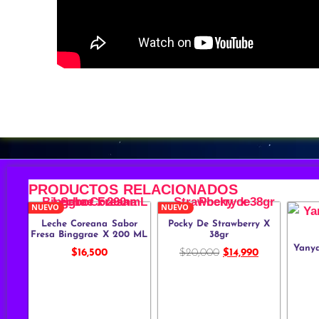
PRODUCTOS RELACIONADOS
NUEVO
NUEVO
Leche Coreana Sabor
Pocky De Strawberry X
Fresa Binggrae X 200 ML
38gr
Yanya
$
16,500
$
20,000
$
14,990