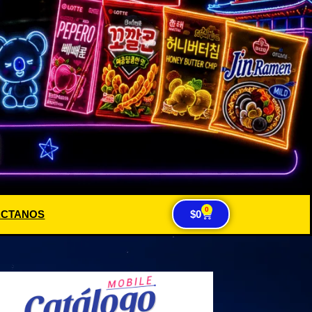
0
ACTANOS
$
0