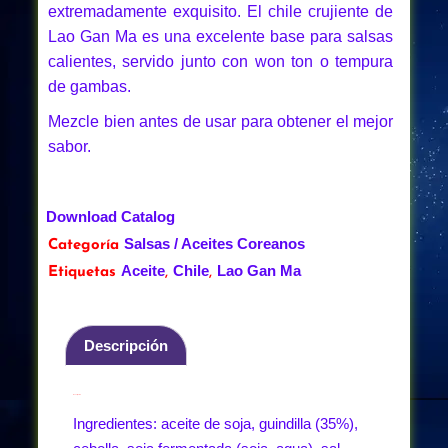
extremadamente exquisito. El chile crujiente de
Lao Gan Ma es una excelente base para salsas
calientes, servido junto con won ton o tempura
de gambas.
Mezcle bien antes de usar para obtener el mejor
sabor.
Download Catalog
Salsas / Aceites Coreanos
Categoría
Aceite
Chile
Lao Gan Ma
Etiquetas
,
,
Descripción
Descripción
Ingredientes: aceite de soja, guindilla (35%),