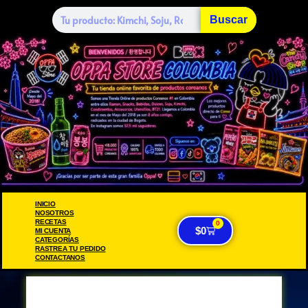
Buscar
INICIO
NOSOTROS
RECETAS
0
$
0
MI CUENTA
CATEGORÍAS
RASTREA TU PEDIDO
CONTACTANOS