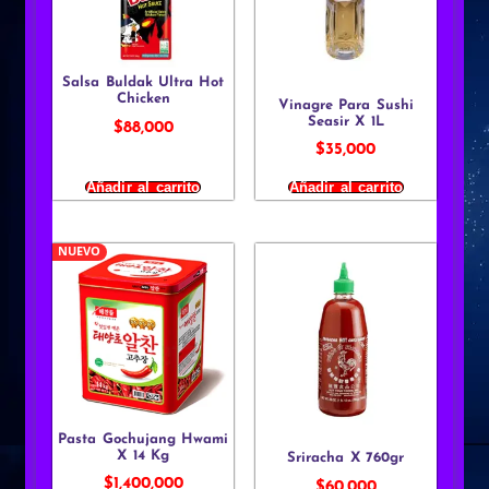
Salsa Buldak Ultra Hot
Chicken
Vinagre Para Sushi
Seasir X 1L
$
88,000
$
35,000
Añadir al carrito
Añadir al carrito
NUEVO
Pasta Gochujang Hwami
X 14 Kg
Sriracha X 760gr
$
1,400,000
$
60,000