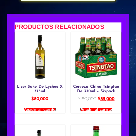
PRODUCTOS RELACIONADOS
Licor Sake De Lychee X
Cerveza China Tsingtao
375ml
De 330ml – Sixpack
$
80,000
$
120,000
$
85,000
Añadir al carrito
Añadir al carrito