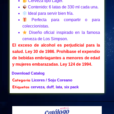
Cerveza tipo Lager.
Contenido: 6 latas de 330 ml cada una.
Ideal para servir bien fría.
Perfecta para compartir o para
coleccionistas.
Diseño oficial inspirado en la famosa
cerveza de Los Simpson.
El exceso de alcohol es perjudicial para la
salud. Ley 30 de 1986.
Prohíbase el expendio
de bebidas embriagantes a menores de edad
y mujeres embarazadas. Ley 124 de 1994.
Download Catalog
Licores / Soju Coreano
Categoría
cerveza
duff
lata
six pack
Etiquetas
,
,
,