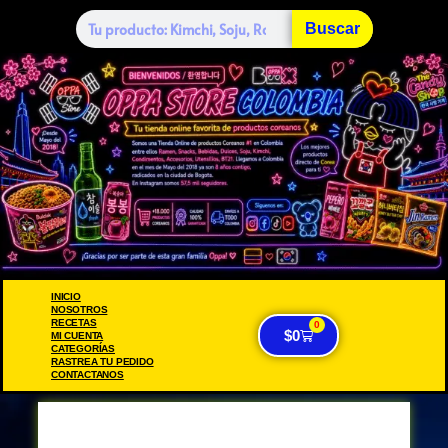
Buscar
INICIO
NOSOTROS
RECETAS
0
$
0
MI CUENTA
CATEGORÍAS
RASTREA TU PEDIDO
CONTACTANOS