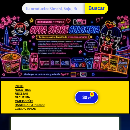
Buscar
INICIO
NOSOTROS
RECETAS
0
$
0
MI CUENTA
CATEGORÍAS
RASTREA TU PEDIDO
CONTACTANOS