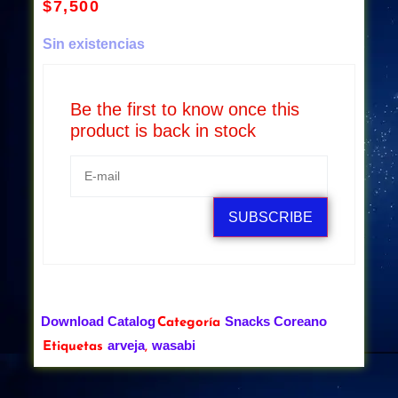
$
7,500
Sin existencias
Be the first to know once this
product is back in stock
SUBSCRIBE
Download Catalog
Snacks Coreano
Categoría
arveja
wasabi
Etiquetas
,