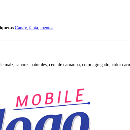
iquetas
Candy
,
fanta
,
mentos
maíz, sabores naturales, cera de carnauba, color agregado, color carmín,