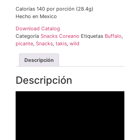
Calorías 140 por porción (28.4g)
Hecho en Mexico
Download Catalog
Categoría
Snacks Coreano
Etiquetas
Buffalo
,
picante
,
Snacks
,
takis
,
wild
Descripción
Descripción