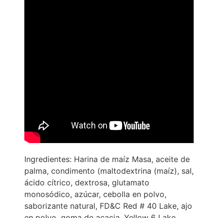
Ingredientes: Harina de maíz Masa, aceite de
palma, condimento (maltodextrina (maíz), sal,
ácido cítrico, dextrosa, glutamato
monosódico, azúcar, cebolla en polvo,
saborizante natural, FD&C Red # 40 Lake, ajo
en polvo, goma de acacia, Yellow 6 Lake,