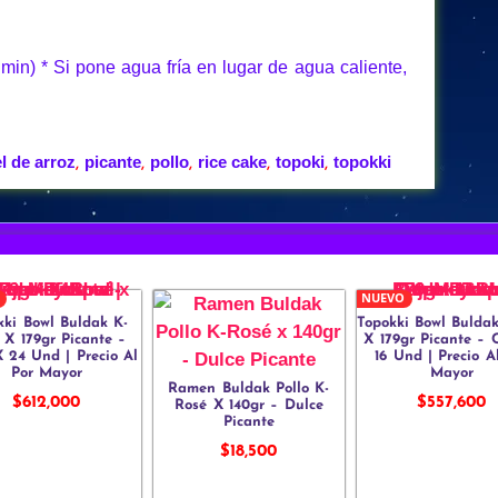
0 min) * Si pone agua fría en lugar de agua caliente,
l de arroz
picante
pollo
rice cake
topoki
topokki
,
,
,
,
,
NUEVO
kki Bowl Buldak K-
Topokki Bowl Bulda
 X 179gr Picante –
X 179gr Picante – 
 24 Und | Precio Al
16 Und | Precio A
Por Mayor
Mayor
Ramen Buldak Pollo K-
$
612,000
$
557,600
Rosé X 140gr – Dulce
Picante
$
18,500