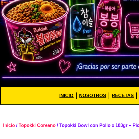
INICIO
NOSOTROS
RECETAS
Inicio
/
Topokki Coreano
/ Topokki Bowl con Pollo x 183gr – Pi