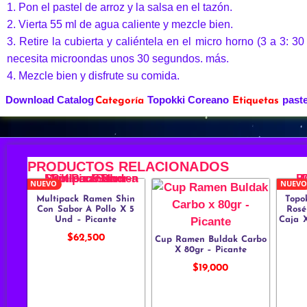
1. Pon el pastel de arroz y la salsa en el tazón.
2. Vierta 55 ml de agua caliente y mezcle bien.
3. Retire la cubierta y caliéntela en el micro horno (3 a 3: 3
necesita microondas unos 30 segundos. más.
4. Mezcle bien y disfrute su comida.
Download Catalog
Topokki Coreano
paste
Categoría
Etiquetas
PRODUCTOS RELACIONADOS
NUEVO
NUEVO
Multipack Ramen Shin
Topo
Con Sabor A Pollo X 5
Rosé
Und – Picante
Caja X
$
62,500
Cup Ramen Buldak Carbo
X 80gr – Picante
$
19,000