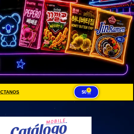
0
ACTANOS
$
0