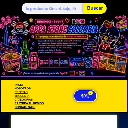
Buscar
INICIO
NOSOTROS
RECETAS
0
$
0
MI CUENTA
CATEGORÍAS
RASTREA TU PEDIDO
CONTACTANOS