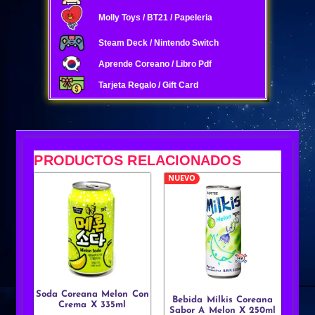
Molly Toys / BT21 / Papeleria
Steam Deck / Nintendo Switch
Aprende Coreano / Libro Pdf
Tarjeta Regalo / Gift Card
PRODUCTOS RELACIONADOS
NUEVO
Soda Coreana Melon Con
Bebida Milkis Coreana
Crema X 335ml
Sabor A Melon X 250ml