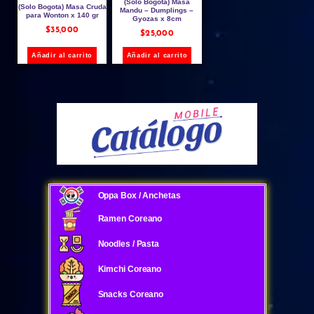
(Solo Bogota) Masa
(Solo Bogota) Masa Cruda
Mandu – Dumplings –
para Wonton x 140 gr
Gyozas x 8cm
$
35,000
$
25,000
Añadir al carrito
Añadir al carrito
Oppa Box / Anchetas
Ramen Coreano
Noodles / Pasta
Kimchi Coreano
Snacks Coreano