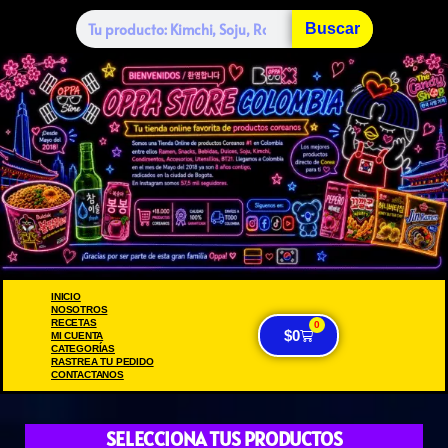
Buscar
INICIO
NOSOTROS
RECETAS
0
$
0
MI CUENTA
CATEGORÍAS
RASTREA TU PEDIDO
CONTACTANOS
SELECCIONA TUS PRODUCTOS