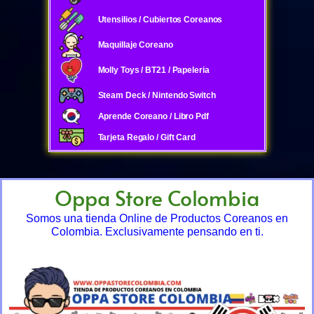
Utensilios / Cubiertos Coreanos
Maquillaje Coreano
Molly Toys / BT21 / Papeleria
Steam Deck / Nintendo Switch
Aprende Coreano / Libro Pdf
Tarjeta Regalo / Gift Card
Oppa Store Colombia
Somos una tienda Online de Productos Coreanos en
Colombia. Exclusivamente pensando en ti.