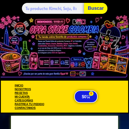
Buscar
INICIO
NOSOTROS
RECETAS
0
$
0
MI CUENTA
CATEGORÍAS
RASTREA TU PEDIDO
CONTACTANOS