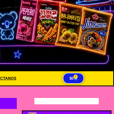
0
ACTANOS
$
0