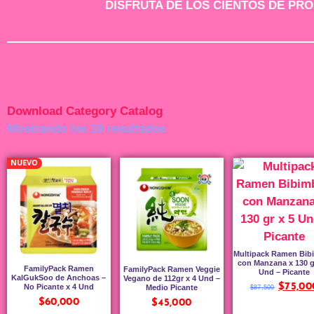
DISFRUTA DE LOS CIENTOS DE PR
Download Category Catalog
Mostrando los 18 resultados
NUEVO
Multipack Ramen Bib
con Manzana x 130 g
FamilyPack Ramen
FamilyPack Ramen Veggie
Und – Picante
KalGukSoo de Anchoas –
Vegano de 112gr x 4 Und –
$
75,00
No Picante x 4 Und
Medio Picante
$
87,500
$
60,000
$
45,000