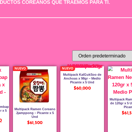
ODUCTOS COREANOS QUE TRAEMOS PARA TI.
NUEVO
NUEVO
Multipack KalGukSoo de
Anchoas x 98gr – Medio
Picante x 5 Und
$
60,000
Multipack Ra
de 120gr x 5 
imbap
Pican
Multipack Ramen Coreano
r x 5
Jjamppong – Picante x 5
$
61,
Und
0
$
61,500