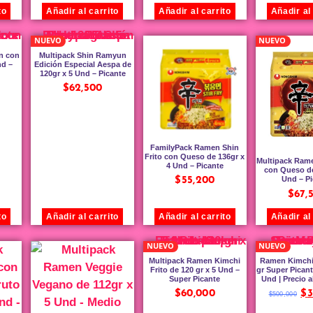
to
Añadir al carrito
Añadir al carrito
Añadir al
NUEVO
NUEVO
n con
Multipack Shin Ramyun
nd –
Edición Especial Aespa de
120gr x 5 Und – Picante
$
62,500
FamilyPack Ramen Shin
Frito con Queso de 136gr x
Multipack Rame
4 Und – Picante
con Queso de
Und – P
$
55,200
$
67,
to
Añadir al carrito
Añadir al carrito
Añadir al
NUEVO
NUEVO
Multipack Ramen Kimchi
Ramen Kimchi 
Frito de 120 gr x 5 Und –
gr Super Picant
Super Picante
Und | Precio a
$
60,000
$
3
$
500,000