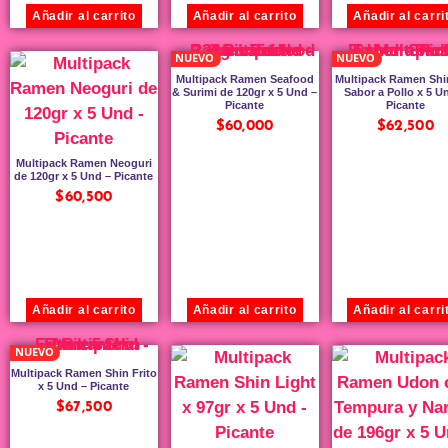
Añadir al carrito
Añadir al carrito
Añadir al carri
NUEVO
NUEVO
Multipack Ramen Seafood
Multipack Ramen Shi
& Surimi de 120gr x 5 Und –
Sabor a Pollo x 5 U
Picante
Picante
$
60,000
$
62,500
Multipack Ramen Neoguri
de 120gr x 5 Und – Picante
$
60,500
Añadir al carrito
Añadir al carrito
Añadir al carri
NUEVO
Multipack Ramen Shin Frito
x 5 Und – Picante
$
67,500