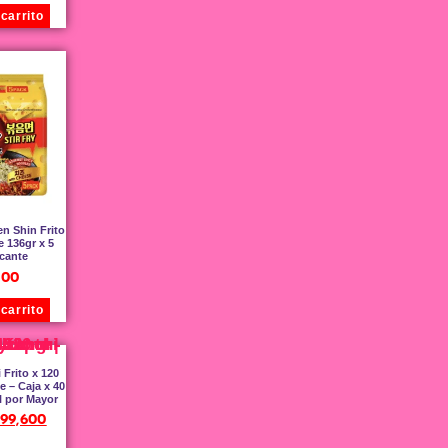
 carrito
n Shin Frito
 136gr x 5
icante
500
 carrito
Frito x 120
e – Caja x 40
l por Mayor
99,600