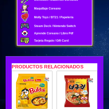
Maquillaje Coreano
Molly Toys / BT21 / Papeleria
Steam Deck / Nintendo Switch
Aprende Coreano / Libro Pdf
Tarjeta Regalo / Gift Card
PRODUCTOS RELACIONADOS