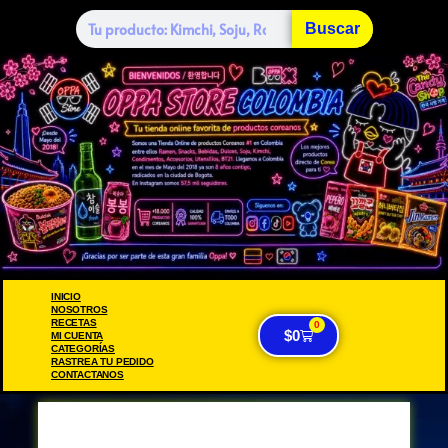
Buscar
INICIO
NOSOTROS
RECETAS
0
$
0
MI CUENTA
CATEGORÍAS
RASTREA TU PEDIDO
CONTACTANOS