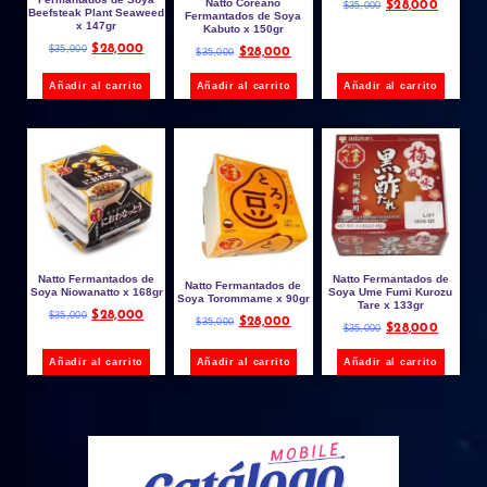
Natto Coreano
$
28,000
$
35,000
Beefsteak Plant Seaweed
Fermantados de Soya
x 147gr
Kabuto x 150gr
$
28,000
$
35,000
$
28,000
$
35,000
Añadir al carrito
Añadir al carrito
Añadir al carrito
Natto Fermantados de
Natto Fermantados de
Natto Fermantados de
Soya Niowanatto x 168gr
Soya Ume Fumi Kurozu
Soya Torommame x 90gr
Tare x 133gr
$
28,000
$
35,000
$
28,000
$
35,000
$
28,000
$
35,000
Añadir al carrito
Añadir al carrito
Añadir al carrito