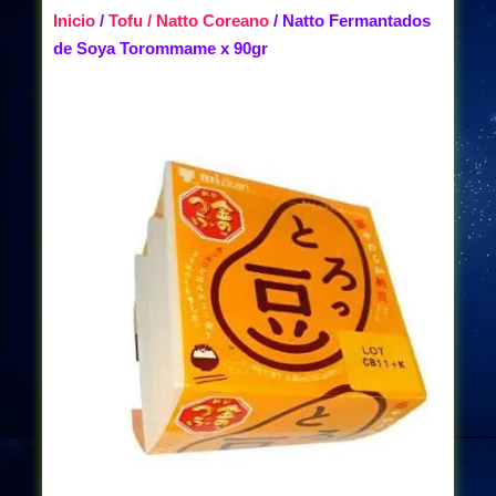
Inicio
/
Tofu / Natto Coreano
/ Natto Fermantados
de Soya Torommame x 90gr