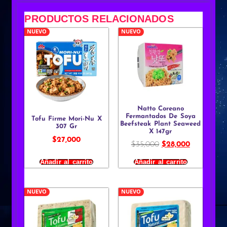
PRODUCTOS RELACIONADOS
NUEVO
NUEVO
Natto Coreano
Fermantados De Soya
Tofu Firme Mori-Nu X
Beefsteak Plant Seaweed
307 Gr
X 147gr
$
27,000
$
35,000
$
28,000
Añadir al carrito
Añadir al carrito
NUEVO
NUEVO