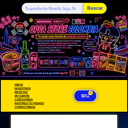
Buscar
INICIO
NOSOTROS
RECETAS
0
$
0
MI CUENTA
CATEGORÍAS
RASTREA TU PEDIDO
CONTACTANOS