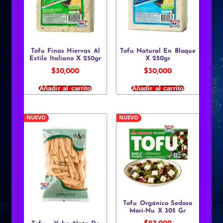
Tofu Finas Hiervas Al
Tofu Natural En Bloque
Estilo Italiano X 250gr
X 250gr
$
30,000
$
30,000
Añadir al carrito
Añadir al carrito
NUEVO
NUEVO
Tofu Orgánico Sedoso
Mori-Nu X 305 Gr