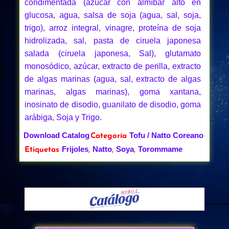
condimentada (azúcar con almíbar alto en
glucosa, agua, salsa de soja (agua, sal, soja,
trigo), arroz integral, vinagre, proteína de soja
hidrolizada, sal, pasta de ciruela japonesa
salada (ciruela japonesa, Sal), glutamato
monosódico, azúcar, extracto de perilla, extracto
de algas marinas (agua, sal, extracto de algas
marinas, algas marinas), goma xantana,
inosinato de disodio, guanilato de disodio, goma
arábiga, Soja y Trigo.
Download Catalog
Tofu / Natto Coreano
Categoría
Frijoles
Natto
Soya
Torommame
Etiquetas
,
,
,