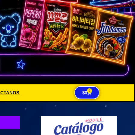
0
ACTANOS
$
0