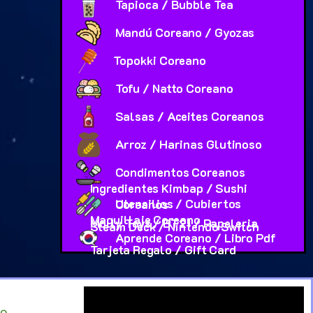
Tapioca / Bubble Tea
Mandú Coreano / Gyozas
Topokki Coreano
Tofu / Natto Coreano
Salsas / Aceites Coreanos
Arroz / Harinas Glutinoso
Condimentos Coreanos
Ingredientes Kimbap / Sushi
Utensilios / Cubiertos Coreanos
Maquillaje Coreano
Molly Toys / BT21 / Papeleria
Steam Deck / Nintendo Switch
Aprende Coreano / Libro Pdf
Tarjeta Regalo / Gift Card
io