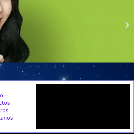
io
ctos
ros
tanos