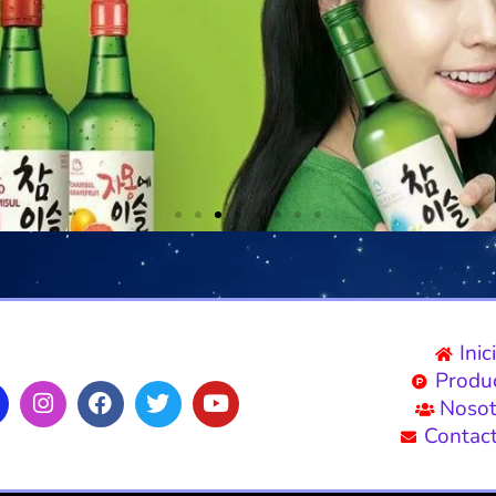
Inic
Produ
Nosot
Contac