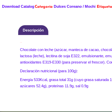
Download Catalog
Dulces Coreano / Mochi
Categoría
Etiqueta
Descripción
Descripción
Chocolate con leche (azúcar, manteca de cacao, chocola
lactosa (leche), lecitina de soja E322, emulsionante, em
antioxidantes E319-E330 (para preservar el frescor). C
Declaración nutricional (para 100g):
Energía 533Kcal, grasa total 31g (cuyo grasa saturada 1
azúcares 52.4g), proteínas 11.9g, sal 0.9g