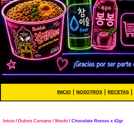
INICIO
NOSOTROS
RECETAS
Inicio
/
Dulces Coreano / Mochi
/ Chocolate Reeses x 42gr