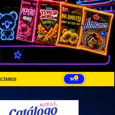
0
ACTANOS
$
0