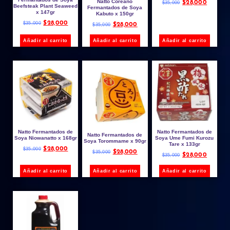
Natto Coreano
$
28,000
$
35,000
Beefsteak Plant Seaweed
Fermantados de Soya
x 147gr
Kabuto x 150gr
$
28,000
$
35,000
$
28,000
$
35,000
Añadir al carrito
Añadir al carrito
Añadir al carrito
Natto Fermantados de
Natto Fermantados de
Natto Fermantados de
Soya Niowanatto x 168gr
Soya Ume Fumi Kurozu
Soya Torommame x 90gr
Tare x 133gr
$
28,000
$
35,000
$
28,000
$
35,000
$
28,000
$
35,000
Añadir al carrito
Añadir al carrito
Añadir al carrito