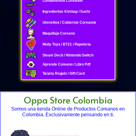
Condimentos Coreanos
Ingredientes Kimbap / Sushi
Utensilios / Cubiertos Coreanos
Maquillaje Coreano
Molly Toys / BT21 / Papeleria
Steam Deck / Nintendo Switch
Aprende Coreano / Libro Pdf
Tarjeta Regalo / Gift Card
Oppa Store Colombia
Somos una tienda Online de Productos Coreanos en
Colombia. Exclusivamente pensando en ti.