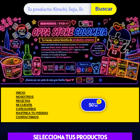
Buscar
INICIO
NOSOTROS
RECETAS
0
$
0
MI CUENTA
CATEGORÍAS
RASTREA TU PEDIDO
CONTACTANOS
SELECCIONA TUS PRODUCTOS