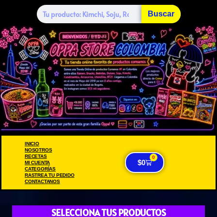
Buscar
INICIO
NOSOTROS
RECETAS
0
$
0
MI CUENTA
CATEGORÍAS
RASTREA TU PEDIDO
CONTACTANOS
SELECCIONA TUS PRODUCTOS