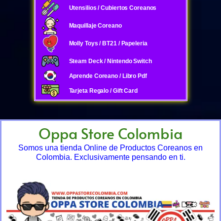
Utensilios / Cubiertos Coreanos
Maquillaje Coreano
Molly Toys / BT21 / Papeleria
Steam Deck / Nintendo Switch
Aprende Coreano / Libro Pdf
Tarjeta Regalo / Gift Card
Oppa Store Colombia
Somos una tienda Online de Productos Coreanos en
Colombia. Exclusivamente pensando en ti.