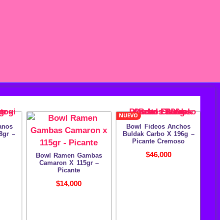
NUEVO
anos
Bowl Fideos Anchos
8gr –
Buldak Carbo X 196g –
Picante Cremoso
$
46,000
Bowl Ramen Gambas
Camaron X 115gr –
Picante
$
14,000