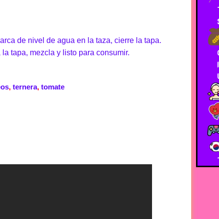
ca de nivel de agua en la taza, cierre la tapa.
 tapa, mezcla y listo para consumir.
eos
,
ternera
,
tomate