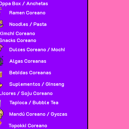
Oppa Box / Anchetas
Ramen Coreano
Noodles / Pasta
Kimchi Coreano
Snacks Coreano
Dulces Coreano / Mochi
Algas Coreanas
Bebidas Coreanas
Suplementos / Ginseng
Licores / Soju Coreano
Tapioca / Bubble Tea
Mandú Coreano / Gyozas
Topokki Coreano