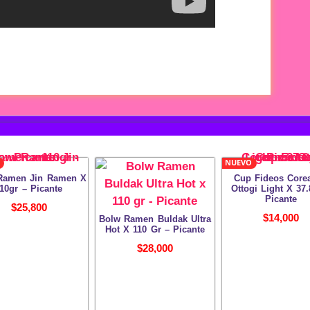
NUEVO
Ramen Jin Ramen X
Cup Fideos Core
10gr – Picante
Ottogi Light X 37.
Picante
$
25,800
$
14,000
Bolw Ramen Buldak Ultra
Hot X 110 Gr – Picante
$
28,000