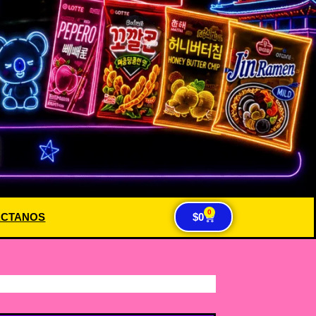
0
ACTANOS
$
0