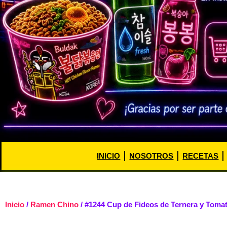
INICIO
NOSOTROS
RECETAS
Inicio
/
Ramen Chino
/ #1244 Cup de Fideos de Ternera y Toma