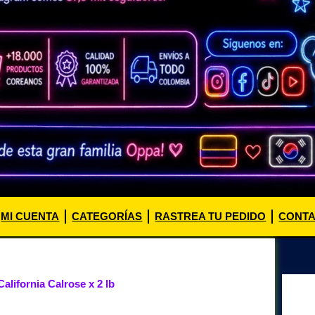
MI CUENTA
CATEGORÍAS
RASTREA TU PEDIDO
CONT
alifornia Calrose x 2 lb