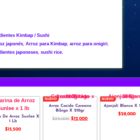
dientes Kimbap / Sushi
roz japonés
Arroz para Kimbap
arroz para onigiri
,
,
,
dientes japoneses
sushi rice.
,
NUEVO
NUEVO
Arroz Cocido Coreano
Ajonjoli Blanco X
Bibigo X 210gr
$
28,000
a De Arroz Sunlee X
$
25,000
$
12,000
1 Lb
$
15,500