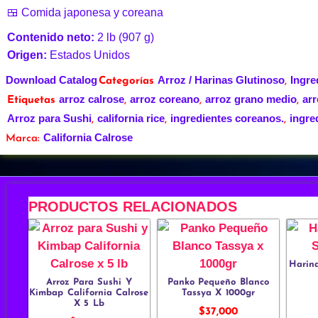
🍱 Comida japonesa y coreana
Contenido neto:
2 lb (907 g)
Origen:
Estados Unidos
Download Catalog
Arroz / Harinas Glutinoso
Ingre
Categorías
,
arroz calrose
arroz coreano
arroz grano medio
ar
Etiquetas
,
,
,
Arroz para Sushi
california rice
ingredientes coreanos.
ingre
,
,
,
California Calrose
Marca:
PRODUCTOS RELACIONADOS
Harin
Arroz Para Sushi Y
Panko Pequeño Blanco
Kimbap California Calrose
Tassya X 1000gr
X 5 Lb
$
37,000