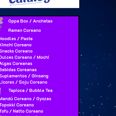
Oppa Box / Anchetas
Ramen Coreano
Noodles / Pasta
Kimchi Coreano
Snacks Coreano
Dulces Coreano / Mochi
Algas Coreanas
Bebidas Coreanas
Suplementos / Ginseng
Licores / Soju Coreano
Tapioca / Bubble Tea
Mandú Coreano / Gyozas
Topokki Coreano
Tofu / Natto Coreano