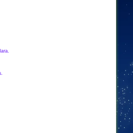
lara.
s.