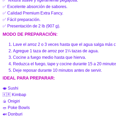
✅ Textura suave y ligeramente pegajosa.
✅ Excelente absorción de sabores.
✅ Calidad Premium Extra Fancy.
✅ Fácil preparación.
✅ Presentación de 2 lb (907 g).
MODO DE PREPARACIÓN:
Lave el arroz 2 o 3 veces hasta que el agua salga más c
Agregue 1 taza de arroz por 1¼ tazas de agua.
Cocine a fuego medio hasta que hierva.
Reduzca el fuego, tape y cocine durante 15 a 20 minuto
Deje reposar durante 10 minutos antes de servir.
IDEAL PARA PREPARAR:
🍣 Sushi
🇰🇷 Kimbap
🍙 Onigiri
🥗 Poke Bowls
🍛 Donburi