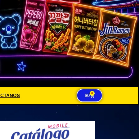
0
ACTANOS
$
0