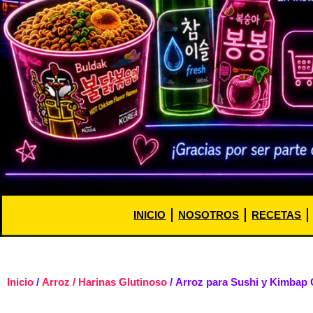
INICIO
NOSOTROS
RECETAS
Inicio
/
Arroz / Harinas Glutinoso
/ Arroz para Sushi y Kimbap C