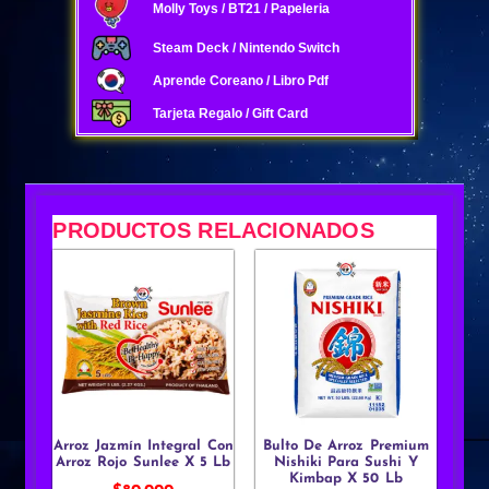
Molly Toys / BT21 / Papeleria
Steam Deck / Nintendo Switch
Aprende Coreano / Libro Pdf
Tarjeta Regalo / Gift Card
PRODUCTOS RELACIONADOS
Arroz Jazmín Integral Con
Bulto De Arroz Premium
Arroz Rojo Sunlee X 5 Lb
Nishiki Para Sushi Y
Kimbap X 50 Lb