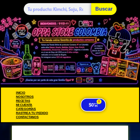
Buscar
INICIO
NOSOTROS
RECETAS
0
$
0
MI CUENTA
CATEGORÍAS
RASTREA TU PEDIDO
CONTACTANOS