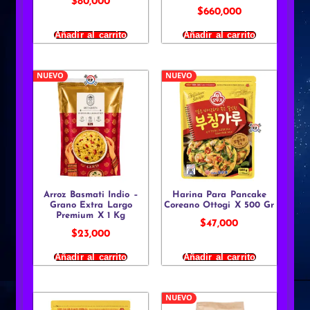
$
80,000
$
660,000
Añadir al carrito
Añadir al carrito
NUEVO
NUEVO
Arroz Basmati Indio –
Harina Para Pancake
Grano Extra Largo
Coreano Ottogi X 500 Gr
Premium X 1 Kg
$
47,000
$
23,000
Añadir al carrito
Añadir al carrito
NUEVO