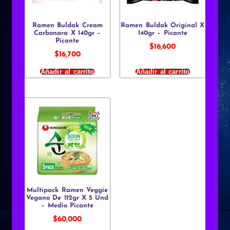
Ramen Buldak Cream
Ramen Buldak Original X
Carbonara X 140gr –
140gr – Picante
Picante
$
16,600
$
16,700
Añadir al carrito
Añadir al carrito
Multipack Ramen Veggie
Vegano De 112gr X 5 Und
– Medio Picante
$
60,000