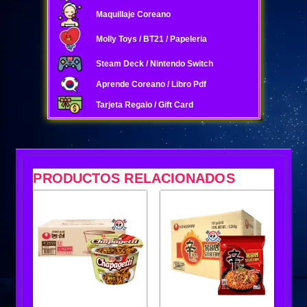
Maquillaje Coreano
Molly Toys / BT21 / Papeleria
Steam Deck / Nintendo Switch
Aprende Coreano / Libro Pdf
Tarjeta Regalo / Gift Card
PRODUCTOS RELACIONADOS