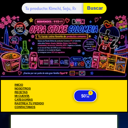
Buscar
INICIO
NOSOTROS
RECETAS
0
$
0
MI CUENTA
CATEGORÍAS
RASTREA TU PEDIDO
CONTACTANOS