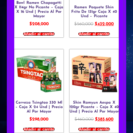
Bowl Ramen Chapagetti
X 114gr No Picante – Caja
Ramen Paquete Shin
X 16 Und | Precio Al Por
Frito De 131gr Caja X 40
Mayor
Und – Picante
$
208,000
$
560,000
$
432,000
Añadir al carrito
Añadir al carrito
Cerveza Tsingtao 330 Ml
Shin Ramyun Aespa X
– Caja X 24 Und | Precio
120gr Picante – Caja X 40
Al Por Mayor
Und | Precio Al Por Mayor
$
298,000
$
460,000
$
385,600
Añadir al carrito
Añadir al carrito