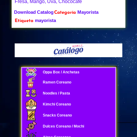
Fresa, Mango, Uva, Chococafe
Download Catalog
Mayorista
Categoría
mayorista
Etiqueta
Oppa Box / Anchetas
Ramen Coreano
Noodles / Pasta
Kimchi Coreano
Snacks Coreano
Dulces Coreano / Mochi