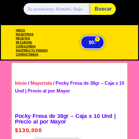
Buscar
INICIO
NOSOTROS
RECETAS
0
$
0
MI CUENTA
CATEGORÍAS
RASTREA TU PEDIDO
CONTACTANOS
Inicio
/
Mayorista
/ Pocky Fresa de 38gr – Caja x 10
Und | Precio al por Mayor
Pocky Fresa de 38gr – Caja x 10 Und |
Precio al por Mayor
$
130,000