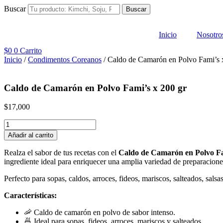
Ir
Buscar
Buscar
al
contenido
Inicio
Nosotro
$
0
0
Carrito
Inicio
/
Condimentos Coreanos
/ Caldo de Camarón en Polvo Fami’s 
Caldo de Camarón en Polvo Fami’s x 200 gr
$
17,000
Caldo
de
Añadir al carrito
Camarón
en
Realza el sabor de tus recetas con el
Caldo de Camarón en Polvo F
Polvo
ingrediente ideal para enriquecer una amplia variedad de preparaciones 
Fami's
x
Perfecto para sopas, caldos, arroces, fideos, mariscos, salteados, sals
200
gr
Características:
cantidad
🦐 Caldo de camarón en polvo de sabor intenso.
🍜 Ideal para sopas, fideos, arroces, mariscos y salteados.