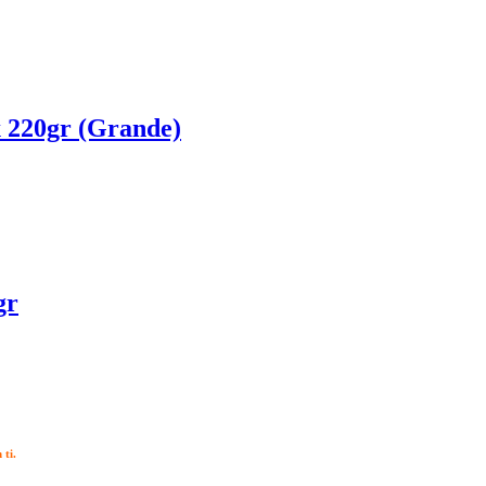
 220gr (Grande)
gr
ti.