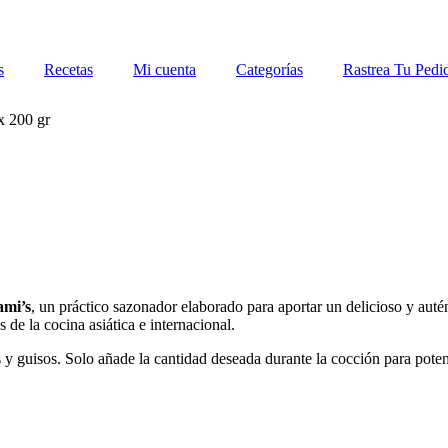
s
Recetas
Mi cuenta
Categorías
Rastrea Tu Pedi
x 200 gr
ami’s
, un práctico sazonador elaborado para aportar un delicioso y aut
de la cocina asiática e internacional.
as y guisos. Solo añade la cantidad deseada durante la cocción para pote