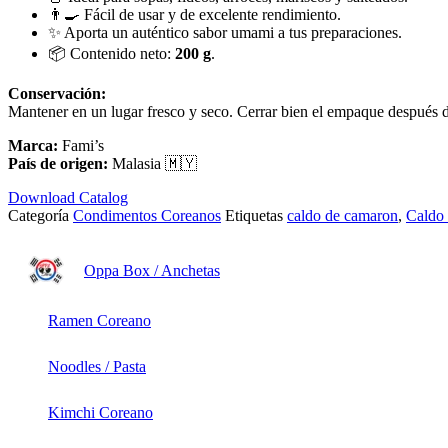
👨‍🍳 Fácil de usar y de excelente rendimiento.
✨ Aporta un auténtico sabor umami a tus preparaciones.
📦 Contenido neto:
200 g
.
Conservación:
Mantener en un lugar fresco y seco. Cerrar bien el empaque después d
Marca:
Fami’s
País de origen:
Malasia 🇲🇾
Download Catalog
Categoría
Condimentos Coreanos
Etiquetas
caldo de camaron
,
Caldo 
Oppa Box / Anchetas
Ramen Coreano
Noodles / Pasta
Kimchi Coreano