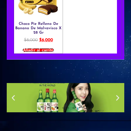
Choco Pie Relleno De
Banano De Malvavisco X
28 Gr
$
8,000
$
6,000
Añadir al carrito