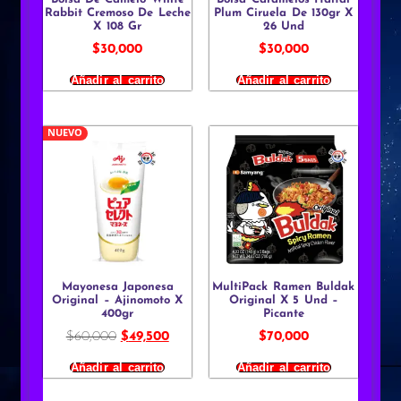
Rabbit Cremoso De Leche
Plum Ciruela De 130gr X
X 108 Gr
26 Und
$
30,000
$
30,000
Añadir al carrito
Añadir al carrito
NUEVO
Mayonesa Japonesa
MultiPack Ramen Buldak
Original – Ajinomoto X
Original X 5 Und –
400gr
Picante
$
60,000
$
49,500
$
70,000
Añadir al carrito
Añadir al carrito