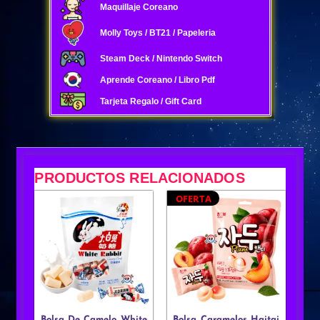
Maquillaje Coreano
Molly Toys / BT21 / Papeleria
Steam Deck / Nintendo Switch
Aprende Coreano / Libro Pdf
Tarjeta Regalo / Gift Card
PRODUCTOS RELACIONADOS
OFERTA
Bolsa De Camelo White
Bolsa Caramelos Haitai