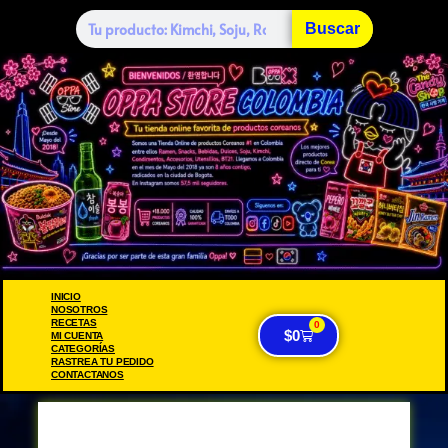
Buscar
INICIO
NOSOTROS
RECETAS
0
$
0
MI CUENTA
CATEGORÍAS
RASTREA TU PEDIDO
CONTACTANOS