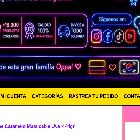
MI CUENTA
CATEGORÍAS
RASTREA TU PEDIDO
CONT
e Caramelo Masticable Uva x 44gr