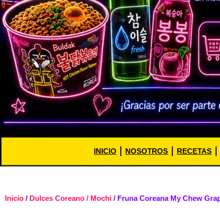
INICIO
NOSOTROS
RECETAS
Inicio
/
Dulces Coreano / Mochi
/ Fruna Coreana My Chew Grap