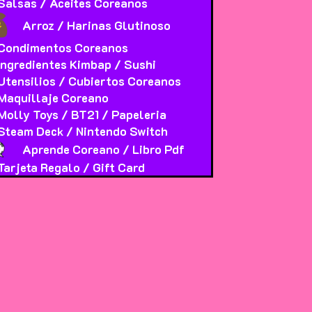
Salsas / Aceites Coreanos
Arroz / Harinas Glutinoso
Condimentos Coreanos
Ingredientes Kimbap / Sushi
Utensilios / Cubiertos Coreanos
Maquillaje Coreano
Molly Toys / BT21 / Papeleria
Steam Deck / Nintendo Switch
Aprende Coreano / Libro Pdf
Tarjeta Regalo / Gift Card