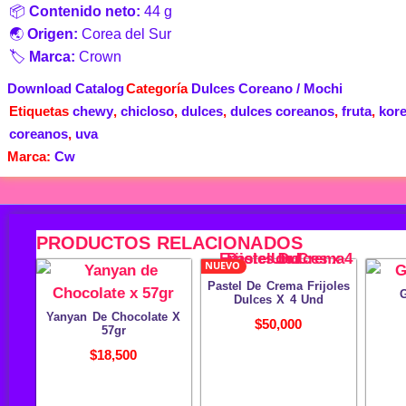
📦
Contenido neto:
44 g
🌏
Origen:
Corea del Sur
🏷️
Marca:
Crown
Download Catalog
Categoría
Dulces Coreano / Mochi
Etiquetas
chewy
,
chicloso
,
dulces
,
dulces coreanos
,
fruta
,
kor
coreanos
,
uva
Marca:
Cw
PRODUCTOS RELACIONADOS
NUEVO
Pastel De Crema Frijoles
G
Dulces X 4 Und
Yanyan De Chocolate X
$
50,000
57gr
$
18,500