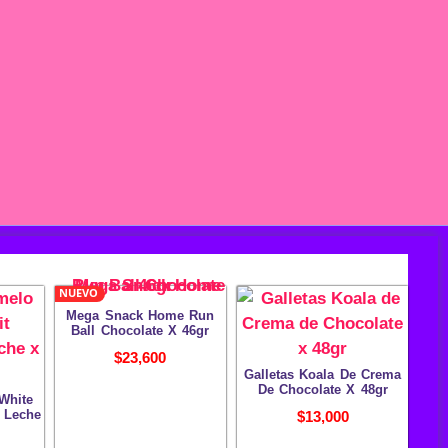
NUEVO
Mega Snack Home Run
Ball Chocolate X 46gr
$
23,600
Galletas Koala De Crema
De Chocolate X 48gr
White
 Leche
$
13,000