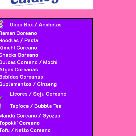
Oppa Box / Anchetas
Ramen Coreano
Noodles / Pasta
Kimchi Coreano
Snacks Coreano
Dulces Coreano / Mochi
Algas Coreanas
Bebidas Coreanas
Suplementos / Ginseng
Licores / Soju Coreano
Tapioca / Bubble Tea
Mandú Coreano / Gyozas
Topokki Coreano
Tofu / Natto Coreano