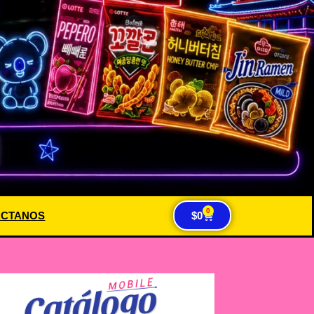
0
ACTANOS
$
0