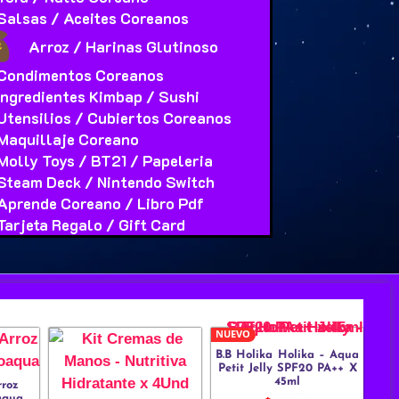
Salsas / Aceites Coreanos
Arroz / Harinas Glutinoso
Condimentos Coreanos
Ingredientes Kimbap / Sushi
Utensilios / Cubiertos Coreanos
Maquillaje Coreano
Molly Toys / BT21 / Papeleria
Steam Deck / Nintendo Switch
Aprende Coreano / Libro Pdf
Tarjeta Regalo / Gift Card
NUEVO
B.B Holika Holika – Aqua
Petit Jelly SPF20 PA++ X
45ml
rroz
aqua