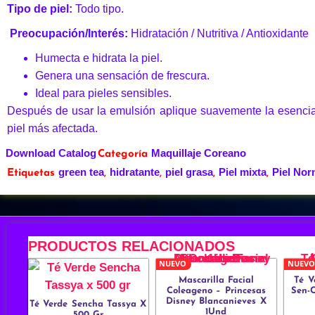
Tipo de piel:
Todo tipo.
Preocupación/Interés:
Hidratación / Nutritiva / Antioxidante
Humecta e hidrata la piel.
Genera una sensación de frescura.
Ideal para pieles sensibles.
Después de usar la emulsión aplique suavemente la esencia 
piel más afectada.
Download Catalog
Maquillaje Coreano
Categoría
green tea
hidratante
piel grasa
Piel mixta
Piel Nor
Etiquetas
,
,
,
,
PRODUCTOS RELACIONADOS
NUEVO
NUEVO
Mascarilla Facial
Té V
Coleageno – Princesas
Sen-
Disney Blancanieves X
Té Verde Sencha Tassya X
1Und
500 Gr