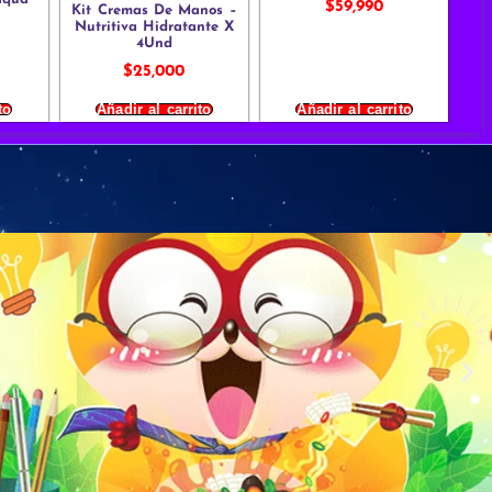
$
59,990
Kit Cremas De Manos –
Nutritiva Hidratante X
4Und
$
25,000
to
Añadir al carrito
Añadir al carrito