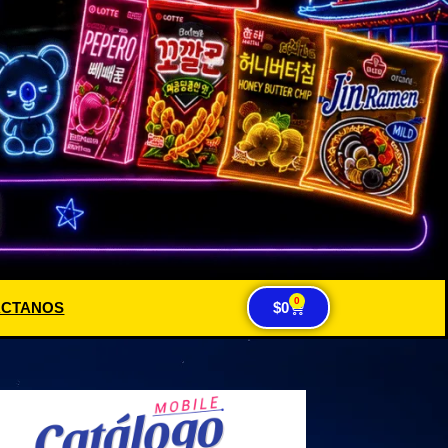
0
ACTANOS
$
0