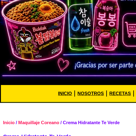
INICIO
NOSOTROS
RECETAS
Inicio
/
Maquillaje Coreano
/ Crema Hidratante Te Verde