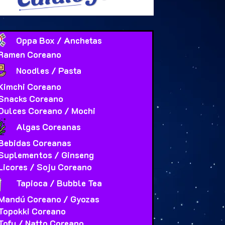
Oppa Box / Anchetas
Ramen Coreano
Noodles / Pasta
Kimchi Coreano
Snacks Coreano
Dulces Coreano / Mochi
Algas Coreanas
Bebidas Coreanas
Suplementos / Ginseng
Licores / Soju Coreano
Tapioca / Bubble Tea
Mandú Coreano / Gyozas
Topokki Coreano
Tofu / Natto Coreano