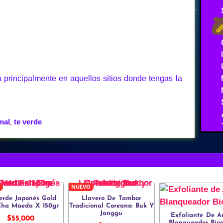
principalmente en aquellos sitios donde tengas la
mal
te verde
,
NUEVO
erde Japonés Gold
Llavero De Tambor
Cha Maeda X 150gr
Tradicional Coreano: Buk Y
Janggu
Exfoliante De A
$
55,000
Blanqueador Bio