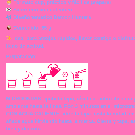
Formato cup, práctico y fácil de preparar
Sabor coreano auténtico
Diseño temático Demon Hunters
Contenido:
65 g
Ideal para antojos rápidos, llevar contigo o disfru
lleno de actitud.
Preparación:
MICROONDAS:
quita la tapa, añade el sobre de sopa
ambiente hasta la línea. Pon 3 minutos en el microon
CON AGUA CALIENTE:
abre la tapa hasta la mitad, e
añade agua hirviendo hasta la marca. Cierra y tapa, 
bien y disfruta.