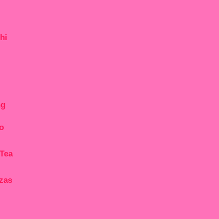
hi
ng
o
 Tea
zas