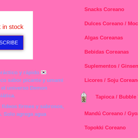
Snacks Coreano
Dulces Coreano / Moc
 in stock
Algas Coreanas
SCRIBE
Bebidas Coreanas
Suplementos / Ginse
práctico y rápido
.
ico sabor
picante y umami
Licores / Soju Corean
 el universo
Demon
iática.
Tapioca / Bubble
fideos firmes y sabrosos,
Mandú Coreano / Gyo
a. Solo agrega agua
Topokki Coreano