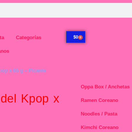
$
0
ta
Categorías
0
anos
op x 65 g – Picante
Oppa Box / Anchetas
del Kpop x
Ramen Coreano
Noodles / Pasta
Kimchi Coreano