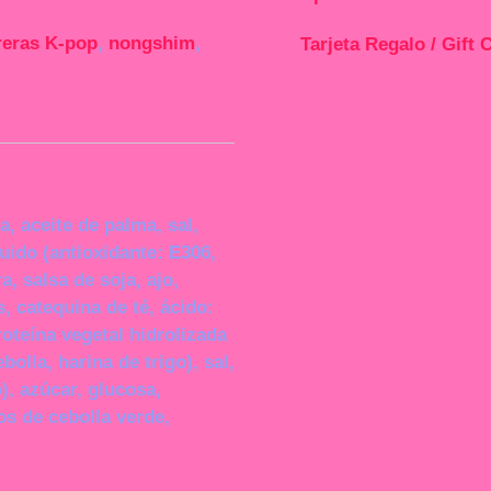
reras K-pop
,
nongshim
,
Tarjeta Regalo / Gift 
a, aceite de palma, sal,
uido (antioxidante: E306,
, salsa de soja, ajo,
s, catequina de té, ácido:
oteína vegetal hidrolizada
bolla, harina de trigo), sal,
o), azúcar, glucosa,
s de cebolla verde,