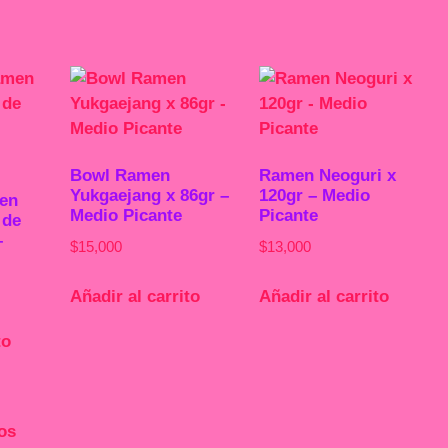
Bowl Ramen
Ramen Neoguri x
Yukgaejang x 86gr –
120gr – Medio
en
Medio Picante
Picante
 de
–
$
15,000
$
13,000
Añadir al carrito
Añadir al carrito
to
os