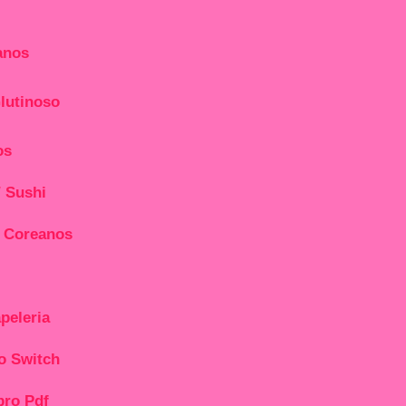
anos
Glutinoso
os
/ Sushi
s Coreanos
peleria
o Switch
bro Pdf