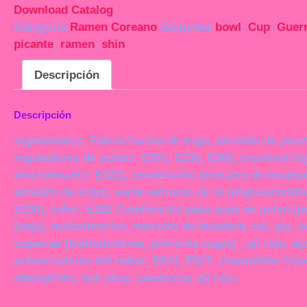
Download Catalog
Categoría
Ramen Coreano
Etiquetas
bowl
,
Cup
,
Guer
picante
,
ramen
,
shin
Descripción
Descripción
Ingredientes: Fideos harina de trigo, almidón de patat
reguladores de acidez: E501, E339, E500, tocoferol líq
emulsionante: E322), condimento (extracto de levadura
almidón de trigo), verde extracto de té (oligosacárido
E330), color: E101 Condimento para sopa en polvo (pr
[soja], maltodextrina, extracto de levadura, sal, ajo, ce
especias (maltodextrina, pimienta negra) , ají rojo, aj
potenciadores del sabor: E631, E627, champiñón Copo
champiñón, bok choy, zanahoria, ají rojo.