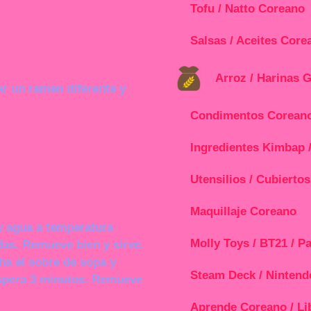
Tofu / Natto Coreano
Salsas / Aceites Core
Arroz / Harinas 
tar un ramen diferente y
Condimentos Corean
Ingredientes Kimbap 
Utensilios / Cubierto
Maquillaje Coreano
 y agua a temperatura
Molly Toys / BT21 / Pa
das. Remueve bien y sirve.
cha el sobre de sopa y
Steam Deck / Nintend
espera 3 minutos. Remueve
Aprende Coreano / Li