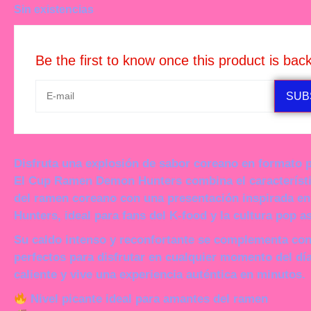
Sin existencias
Be the first to know once this product is back
SUB
Disfruta una explosión de sabor coreano en formato 
El
Cup Ramen Demon Hunters
combina el característ
del ramen coreano con una presentación inspirada en
Hunters
, ideal para fans del K-food y la cultura pop as
Su
caldo intenso y reconfortante
se complementa con 
perfectos para disfrutar en cualquier momento del dí
caliente y vive una experiencia auténtica en minutos.
Nivel picante ideal para amantes del ramen