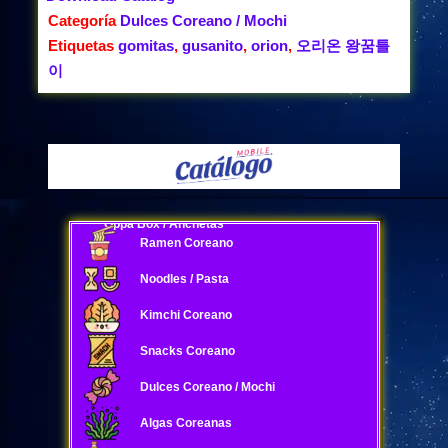
Categoría
Dulces Coreano / Mochi
Etiquetas
gomitas
,
gusanito
,
orion
,
오리온 왕꿈틀
이
Oppa Box / Anchetas
Ramen Coreano
Noodles / Pasta
Kimchi Coreano
Snacks Coreano
Dulces Coreano / Mochi
Algas Coreanas