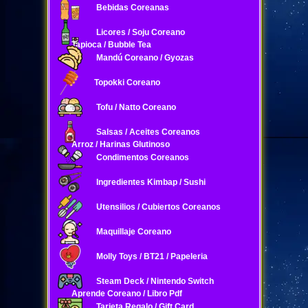
Bebidas Coreanas
Licores / Soju Coreano
Tapioca / Bubble Tea
Mandú Coreano / Gyozas
Topokki Coreano
Tofu / Natto Coreano
Salsas / Aceites Coreanos
Arroz / Harinas Glutinoso
Condimentos Coreanos
Ingredientes Kimbap / Sushi
Utensilios / Cubiertos Coreanos
Maquillaje Coreano
Molly Toys / BT21 / Papeleria
Steam Deck / Nintendo Switch
Aprende Coreano / Libro Pdf
Tarjeta Regalo / Gift Card