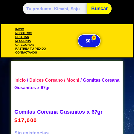
Buscar
INICIO
NOSOTROS
RECETAS
0
$
0
MI CUENTA
CATEGORÍAS
RASTREA TU PEDIDO
CONTACTANOS
Inicio
/
Dulces Coreano / Mochi
/ Gomitas Coreana
Gusanitos x 67gr
Gomitas Coreana Gusanitos x 67gr
$
17,000
Sin existencias