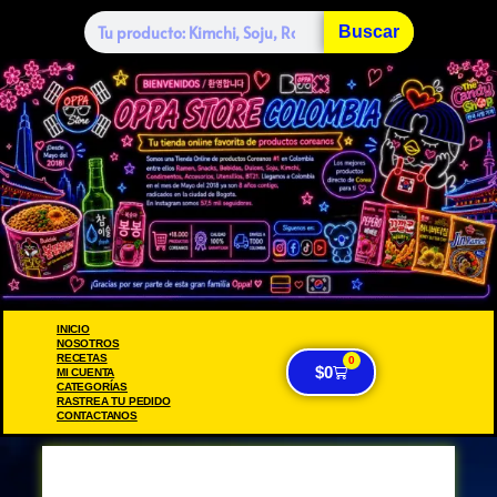
Buscar
INICIO
NOSOTROS
RECETAS
0
$
0
MI CUENTA
CATEGORÍAS
RASTREA TU PEDIDO
CONTACTANOS