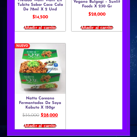
Helado Want Want En
Vegano Bulgogi – Sunlit
Tubito Sabor Coca Cola
Foods X 230 Gr
De 78ml X 2 Und
$
28,000
$
14,500
Añadir al carrito
Añadir al carrito
NUEVO
Natto Coreano
Fermantados De Soya
Kabuto X 150gr
$
35,000
$
28,000
Añadir al carrito