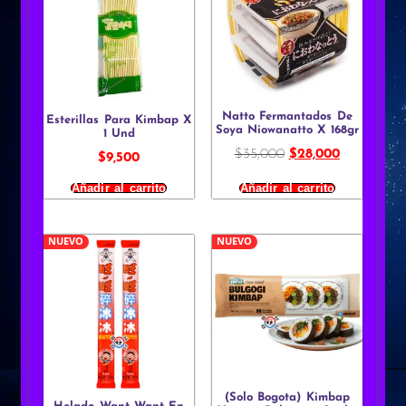
Natto Fermantados De
Esterillas Para Kimbap X
Soya Niowanatto X 168gr
1 Und
$
35,000
$
28,000
$
9,500
Añadir al carrito
Añadir al carrito
NUEVO
NUEVO
(Solo Bogota) Kimbap