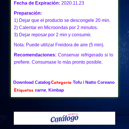
Fecha de Expiración:
2020.11.23
Preparación:
1) Dejar que el producto se descongele 20 min.
2) Calentar en Microondas por 2 minutos.
3) Dejar reposar por 2 min y consumir.
Nota: Puede utilizar Freidora de aire (5 min).
Recomendaciones:
Conservar refrigerado si lo
prefiere. Consumase lo más pronto posible.
Download Catalog
Tofu / Natto Coreano
Categoría
carne
Kimbap
Etiquetas
,