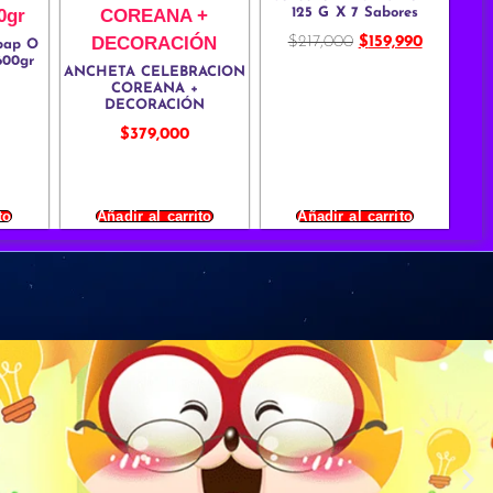
125 G X 7 Sabores
$
217,000
$
159,990
bap O
600gr
ANCHETA CELEBRACION
COREANA +
DECORACIÓN
$
379,000
to
Añadir al carrito
Añadir al carrito