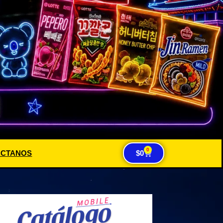
0
ACTANOS
$
0