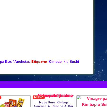
pa Box / Anchetas
Kimbap
kit
Sushi
Etiquetas
,
,
NUEVO
Nabo Para Kimbap
Coreano O Rabano X 1Kg