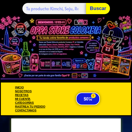
Buscar
INICIO
NOSOTROS
RECETAS
0
$
0
MI CUENTA
CATEGORÍAS
RASTREA TU PEDIDO
CONTACTANOS