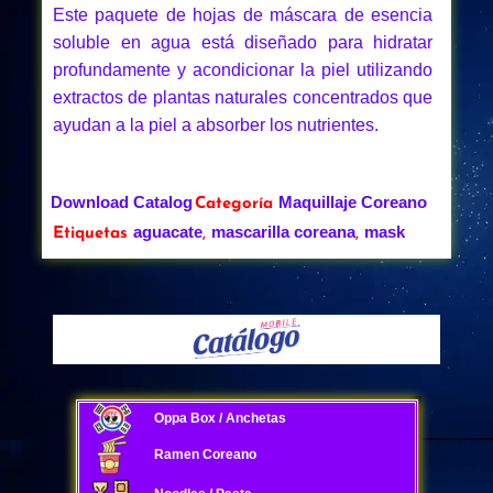
Este paquete de hojas de máscara de esencia
soluble en agua está diseñado para hidratar
profundamente y acondicionar la piel utilizando
extractos de plantas naturales concentrados que
ayudan a la piel a absorber los nutrientes.
Download Catalog
Maquillaje Coreano
Categoría
aguacate
mascarilla coreana
mask
Etiquetas
,
,
Oppa Box / Anchetas
Ramen Coreano