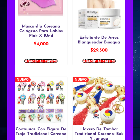
Mascarilla Coreana
Colágeno Para Labios
Pink X 1Und
Exfoliante De Arroz
Blanqueador Bioaqua
$
4,000
$
29,500
Añadir al carrito
Añadir al carrito
NUEVO
NUEVO
Cortauñas Con Figura De
Llavero De Tambor
Traje Tradicional Coreano
Tradicional Coreano: Buk
Y Janggu