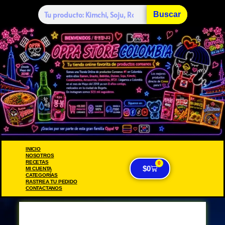
Buscar
INICIO
NOSOTROS
RECETAS
0
$
0
MI CUENTA
CATEGORÍAS
RASTREA TU PEDIDO
CONTACTANOS