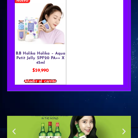
NUEVO
B.B Holika Holika – Aqua
Petit Jelly SPF20 PA++ X
45ml
$
59,990
Añadir al carrito