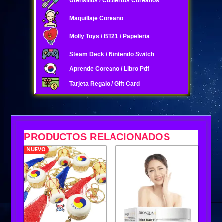
Utensilios / Cubiertos Coreanos
Maquillaje Coreano
Molly Toys / BT21 / Papeleria
Steam Deck / Nintendo Switch
Aprende Coreano / Libro Pdf
Tarjeta Regalo / Gift Card
PRODUCTOS RELACIONADOS
NUEVO