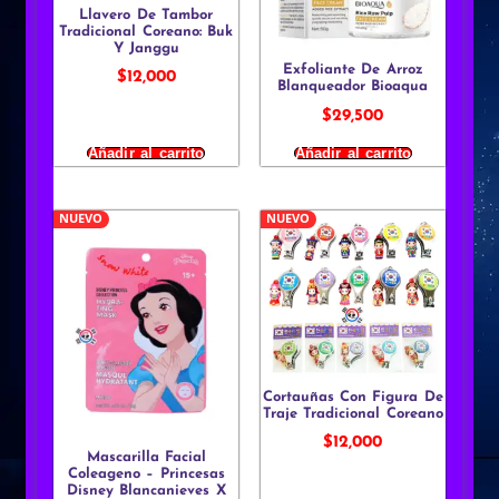
Llavero De Tambor
Tradicional Coreano: Buk
Y Janggu
Exfoliante De Arroz
$
12,000
Blanqueador Bioaqua
$
29,500
Añadir al carrito
Añadir al carrito
NUEVO
NUEVO
Cortauñas Con Figura De
Traje Tradicional Coreano
$
12,000
Mascarilla Facial
Coleageno – Princesas
Disney Blancanieves X