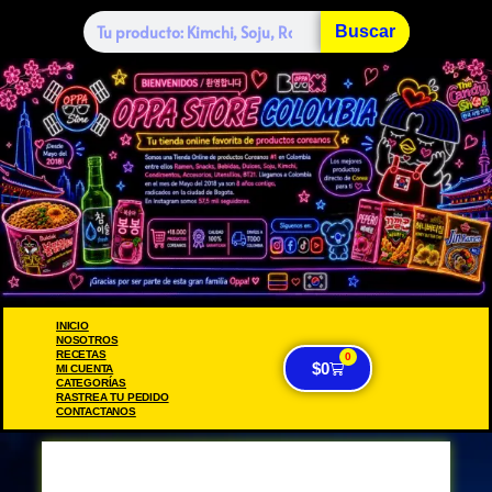
Buscar
INICIO
NOSOTROS
RECETAS
0
$
0
MI CUENTA
CATEGORÍAS
RASTREA TU PEDIDO
CONTACTANOS