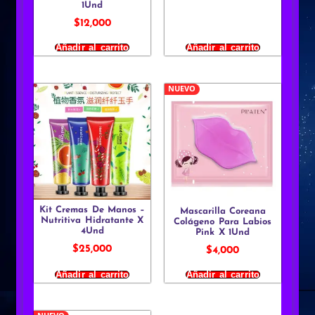
1Und
$
12,000
Añadir al carrito
Añadir al carrito
NUEVO
Kit Cremas De Manos –
Mascarilla Coreana
Nutritiva Hidratante X
Colágeno Para Labios
4Und
Pink X 1Und
$
25,000
$
4,000
Añadir al carrito
Añadir al carrito